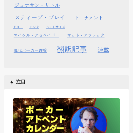
ジョナサン・リトル
スティーブ・ブレイ
トーナメント
ドロー
ドンク
ベットサイズ
マイケル・アセベイドー
マット・アフレック
翻訳記事
連載
現代ポーカー理論
注目