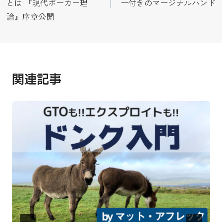
とは 『現代ポーカー理
ー付きのマージナルハンド
ナ
論』序章公開
ビ
ゲ
ー
関連記事
シ
ョ
ン