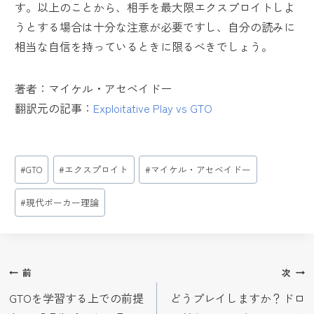
す。以上のことから、相手を最大限エクスプロイトしよ
うとする場合は十分な注意が必要ですし、自分の読みに
相当な自信を持っているときに限るべきでしょう。
著者：マイケル・アセベイドー
翻訳元の記事：
Exploitative Play vs GTO
投
#
GTO
#
エクスプロイト
#
マイケル・アセベイドー
稿
タ
#
現代ポーカー理論
グ:
投
前
次
稿
GTOを学習する上での前提
どうプレイしますか？ドロ