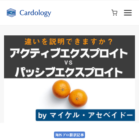
内
容
を
ス
キ
ッ
プ
海外プロ翻訳記事