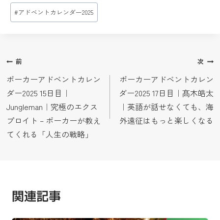
投
#
アドベントカレンダー2025
稿
タ
グ:
投
前
次
稿
ポーカーアドベントカレン
ポーカーアドベントカレン
ダー2025 15日目｜
ダー2025 17日目｜髙木皓太
ナ
Jungleman｜究極のエクス
｜英語が話せなくても、海
ビ
プロイト – ポーカーが教え
外遠征はもっと楽しくなる
ゲ
てくれる「人生の戦略」
ー
シ
ョ
関連記事
ン