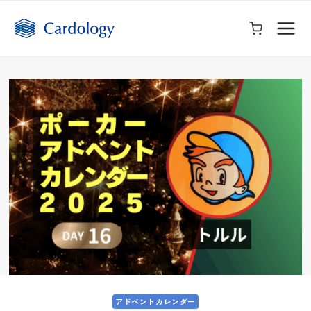
内
容
を
ス
キ
ッ
プ
アドベントカレンダー